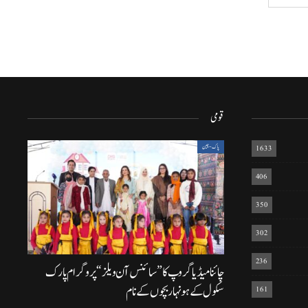
قومی
1633
پاک-چین
406
350
302
236
چائنا میڈیا گروپ کا ”سائنس آن ویلز“ پروگرام پارک
سکول کے ہونہار بچوں کے نام
161