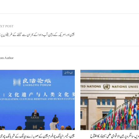
XT POST
چین اور امر یکہ کے ما بین آب و ہوا کے بحران سے نمٹنے کے طریقوں پر ت
om Author
بین الاقوامی
چین، تیسرا لیانگ چو فورم چین کے صوبہ زے جیانگ کے شہر ہانگ چو م