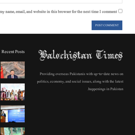
my name, email, and website in this browser for the next time I comment.
Recent Posts
Providing overseas Pakistanis with up-to-date news on
politics, economy, and social issues, along with the latest
happenings in Pakistan.