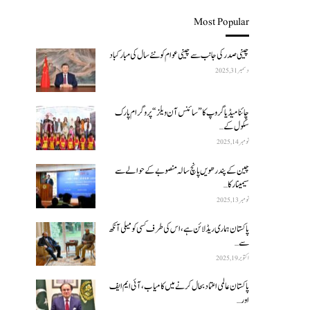
Most Popular
چینی صدر کی جانب سے چینی عوام کو نئے سال کی مبارکباد
دسمبر 31, 2025
چائنا میڈیا گروپ کا ”سائنس آن ویلز“ پروگرام پارک
سکول کے…
نومبر 14, 2025
چین کے پندرھویں پانچ سالہ منصوبے کے حوالے سے
سیمینار کا…
نومبر 13, 2025
پاکستان ہماری ریڈ لائن ہے، اس کی طرف کسی کو میلی آنکھ
سے…
اکتوبر 19, 2025
پاکستان عالمی اعتماد بحال کرنے میں کامیاب، آئی ایم ایف
اور…