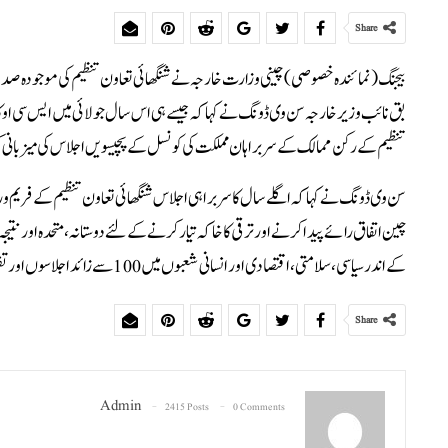
Share
بیجنگ (نمائندہ خصوصی) چینی وزارت خارجہ نے شنگھائی تعاون تنظیم کی موجودہ صد
بق نائب وزیر خارجہ سن وی ڈونگ نے کہا کہ جیسے ہی اس سال جولائی میں ایس سی او ک
تنظیم کے رکن ممالک کے سربراہان مملکت کی کونسل کے پچیسویں اجلاس کی میزبانی
سن وی ڈونگ نے کہا کہ اگلے سال کا سربراہی اجلاس شنگھائی تعاون تنظیم کے فری
چین اتفاق رائے پیدا کرنے اور ترقی کا خاکہ تیار کرنے کے لئے دوستانہ، متحد ہ اور 
کے اندر سیاسی، سلامتی، اقتصادی اور انسانی شعبوں میں 100 سے زائد اجلاسوں اور تقریبات کی میزبانی کرے گا
Share
Admin
2415 Posts
0 Comments