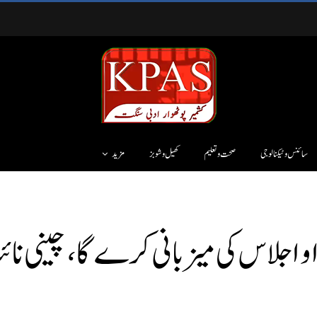
سائنس وٹیکنالوجی
صحت و تعلیم
کھیل و شوبز
مزید
 اجلاس کی میزبانی کرے گا، چینی نا ئ