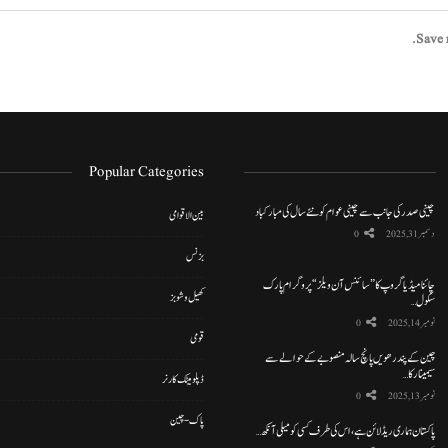
Save 
Popular Categories
چینی صدر کی جانب سے چینی عوام کو نئے سال کی مبارکباد
بین الاقوامی
دسمبر 31, 2025
0
بزنس
چائنا میڈیا گروپ کا ”سائنس آن ویلز“ پروگرام پارک
کھیل و شوبز
سکول…
نومبر 14, 2025
0
قومی
چین کے پندرھویں پانچ سالہ منصوبے کے حوالے سے
سیمینار کا…
ڈپلومیٹک کارنر
نومبر 13, 2025
0
پاک-چین
پاکستان ہماری ریڈ لائن ہے، اس کی طرف کسی کو میلی آنکھ…