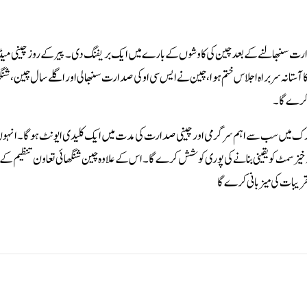
ارت سنبھالنے کے بعد چین کی کاوشوں کے بارے میں ایک بریفنگ دی ۔پیر کے روز چینی میڈ ی
ا آستانہ سربراہ اجلاس ختم ہوا، چین نے ایس سی او کی صدارت سنبھالی اور اگلے سال چین،شنگ
 کرے گا۔
م ورک میں سب سے اہم سرگرمی اور چینی صدارت کی مدت میں ایک کلیدی ایونٹ ہوگا۔ انہوں
نتیجہ خیز سمٹ کو یقینی بنانے کی پوری کوشش کرے گا ۔ اس کے علاوہ چین شنگھائی تعاون تنظیم ک