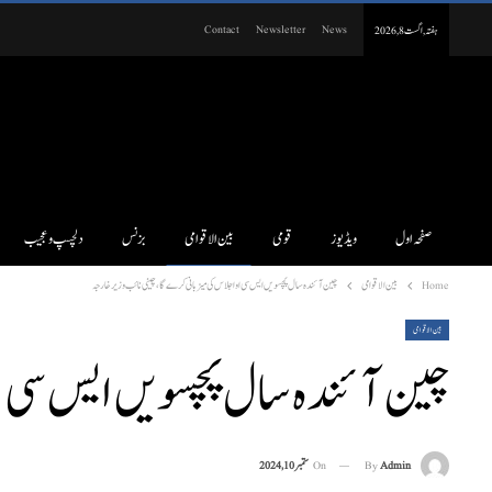
Contact
Newsletter
News
ہفتہ, اگست 8, 2026
صفحہ اول
ویڈیوز
قومی
بین الاقوامی
بزنس
دلچسپ و عجیب
Home
بین الاقوامی
چین آ ئند ہ سال پچسویں ایس سی او اجلاس کی میزبانی کرے گا، چینی نا ئب وزیر خا رجہ
بین الاقوامی
چین آ ئند ہ سال پچسویں ایس سی او
On
ستمبر 10, 2024
By
Admin