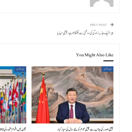
PREV POST
پیرالمپک جذبہ زندگی کی روشنی سے جگمگاتا ہے، چینی میڈ یا
You Might Also Like
بین الاقوامی
بین الاقوامی
چینی صدر کی جانب سے چینی عوام کو نئے سال کی مبارکباد
چین میں اقوام متحدہ کی 80ویں سالگرہ پر بین الاقوامی علمی سیمینار کا افتتاح