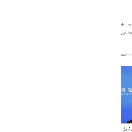
NE
بادلہ خیال
More Fr
یں شروع