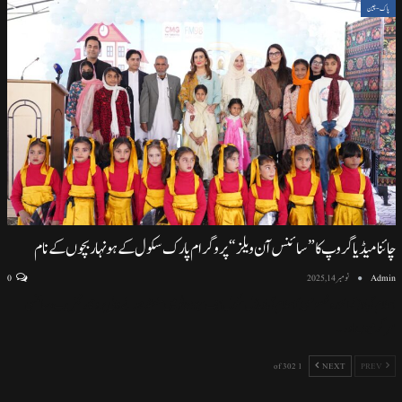
پاک-چین
چائنا میڈیا گروپ کا ”سائنس آن ویلز“ پروگرام پارک سکول کے ہونہار بچوں کے نام
Admin
نومبر 14, 2025
0
اسلام آباد (نمائندہ خصوصی) اسلام آباد ماڈل سکول ایف سیون ٹو میں منعقد ہونے والی پروقار تقریب، سائنسی
سرگرمیوں اور
…
1 of 302
NEXT
PREV