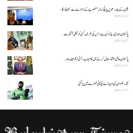
چین کے پندرھویں پانچ سالہ منصوبے کے حوالے سے سیمینار کا…
نومبر 13, 2025
پاکستان ہماری ریڈ لائن ہے، اس کی طرف کسی کو میلی آنکھ سے…
اکتوبر 19, 2025
پاکستان عالمی اعتماد بحال کرنے میں کامیاب، آئی ایم ایف اور…
اکتوبر 19, 2025
محمد رضوان کی ون ڈے کپتانی خطرے میں پڑ گئی
اکتوبر 19, 2025