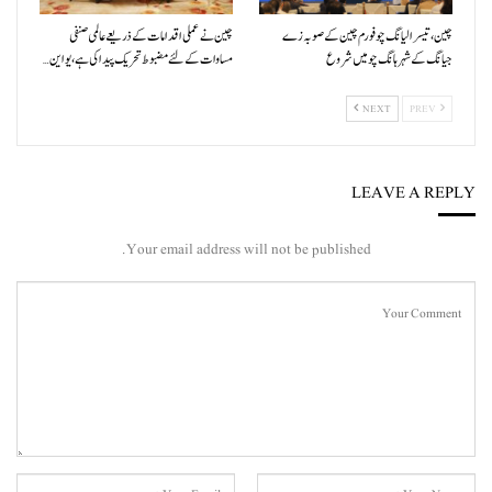
چین، تیسرا لیانگ چو فورم چین کے صوبہ زے
چین نے عملی اقدامات کے ذریعے عالمی صنفی
جیانگ کے شہر ہانگ چو میں شروع
مساوات کے لئے مضبوط تحریک پیدا کی ہے، یو این…
NEXT
PREV
LEAVE A REPLY
Your email address will not be published.