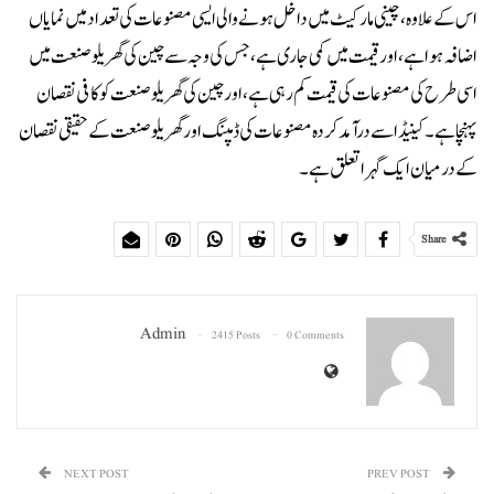
اس کے علاوہ ، چینی مارکیٹ میں داخل ہونے والی ایسی مصنوعات کی تعداد میں نمایاں
اضافہ ہوا ہے ، اور قیمت میں کمی جاری ہے ، جس کی وجہ سے چین کی گھریلو صنعت میں
اسی طرح کی مصنوعات کی قیمت کم رہی ہے ، اور چین کی گھریلو صنعت کو کافی نقصان
پہنچا ہے ۔ کینیڈا سے درآمد کردہ مصنوعات کی ڈمپنگ اور گھریلو صنعت کے حقیقی نقصان
کے درمیان ایک گہرا تعلق ہے۔
Share
Admin
2415 Posts
0 Comments
NEXT POST
PREV POST