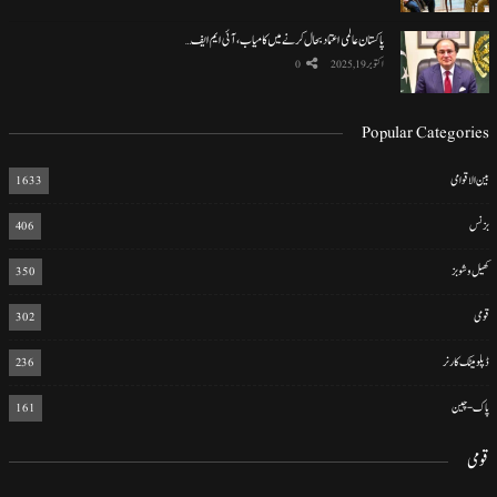
پاکستان عالمی اعتماد بحال کرنے میں کامیاب، آئی ایم ایف…
اکتوبر 19, 2025
0
Popular Categories
بین الاقوامی
1633
بزنس
406
کھیل و شوبز
350
قومی
302
ڈپلومیٹک کارنر
236
پاک-چین
161
قومی