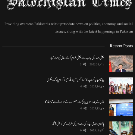
Providing overseas Pakistanis with up-to-date news on politics, economy, and social
issues, along with the latest happenings in Pakistan.
Recent Posts
چینی صدر کی جانب سے چینی عوام کو نئے سال کی مبارکباد
دسمبر 31, 2025
0
چائنا میڈیا گروپ کا ”سائنس آن ویلز“ پروگرام پارک سکول…
نومبر 14, 2025
0
چین کے پندرھویں پانچ سالہ منصوبے کے حوالے سے سیمینار کا…
نومبر 13, 2025
0
پاکستان ہماری ریڈ لائن ہے، اس کی طرف کسی کو میلی آنکھ…
اکتوبر 19, 2025
0