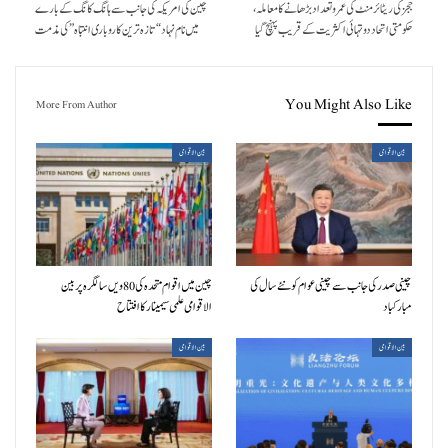
ججز کی ریٹائرمنٹ کی عمر و تعداد بڑھانے کا معاملہ،
چین کی امریکہ کی جانب سے ہانگ کانگ کے بارے
حکومتی اتحاد دو تہائی اکثریت کے قریب پہنچ گیا
میں نام نہاد “تازہ ترین کاروباری انتباہ” کی مذمت
You Might Also Like
More From Author
بین الاقوامی
بین الاقوامی
چینی صدر کی جانب سے چینی عوام کو نئے سال کی
چین میں اقوام متحدہ کی 80ویں سالگرہ پر بین
مبارکباد
الاقوامی علمی سیمینار کا افتتاح
بین الاقوامی
بین الاقوامی