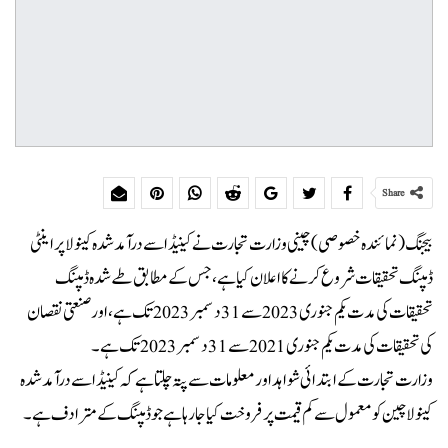
Share
بیجنگ (نمائندہ خصوصی) چینی وزارت تجارت نے کینیڈا سے درآمد شدہ کینولا پر اینٹی
ڈمپنگ تحقیقات شروع کرنے کا اعلان کیا ہے، جس کے مطابق طے شدہ ڈمپنگ
تحقیقات کی مدت یکم جنوری 2023 سے 31 دسمبر 2023 تک ہے ، اور صنعتی نقصان
کی تحقیقات کی مدت یکم جنوری 2021 سے 31 دسمبر 2023 تک ہے۔
وزارت تجارت کے ابتدائی شواہد اور معلومات سے پتہ چلتا ہے کہ کینیڈا سے درآمد شدہ
کینولا چین کو معمول سے کم قیمت پر فروخت کیا جا رہا ہےجو ڈمپنگ کے مترادف ہے ۔