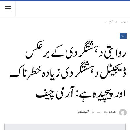
Home
قومی
قومی
روایتی دہشتگردی کے برعکس
ڈیجیٹل دہشتگردی زیادہ خطرناک
اور پیچیدہ ہے: آرمی چیف
On
ستمبر 6, 2024
By
Admin