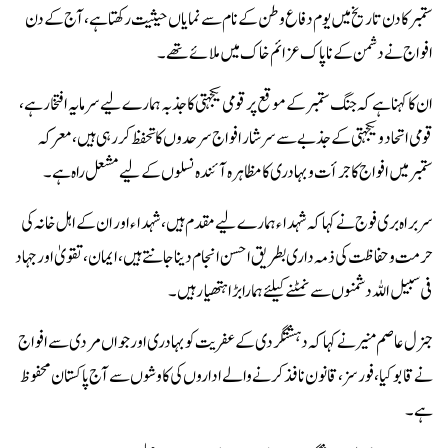
ستمبر کا دن تاریخ میں یوم دفاع وطن کے نام سے نمایاں حیثیت رکھتا ہے، آج کے دن
افواج نے دشمن کے ناپاک عزائم خاک میں ملائے تھے۔
ان کا کہنا ہے کہ جنگ ستمبر کے موقع پر قومی یکجہتی کا جذبہ ہمارے لیے سرمایہ افتخار ہے،
قومی اتحاد و یکجہتی کے جذبے سےسرشار افواج سرحدوں کا تحفظ کر رہی ہیں، معرکہ
ستمبر میں افواج کا جرأت و بہادری کا مظاہرہ آئندہ نسلوں کے لیے مشعل راہ ہے۔
سربراہ بری فوج نے کہا کہ شہداء ہمارے لیے مقدم ہیں، شہداء اور ان کے اہل خانہ کی
حرمت و حفاظت کی ذمہ داری بطریق احسن انجام دینا جانتے ہیں، ایمان، تقویٰ اور جہاد
فی سبیل اللہ دشمنوں سے نمٹنے کیلئے ہمارا بڑا ہتھیار ہیں۔
جنرل عاصم منیر نے کہا کہ دہشتگردی کے عفریت کو بہادری اور جواں مردی سے افواج
نے قابو کیا، فورسز، قانون نافذ کرنے والے اداروں کی کاوشوں سے آج پاکستان محفوظ
ہے۔