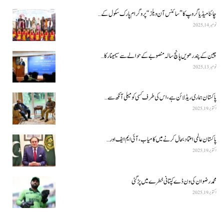
چائنا میڈیا گروپ کا ”سائنس آن ویلز“ پروگرام پارک سکول کے…
نومبر 14, 2025
چین کے پندرھویں پانچ سالہ منصوبے کے حوالے سے سیمینار کا…
نومبر 13, 2025
پاکستان ہماری ریڈ لائن ہے، اس کی طرف کسی کو میلی آنکھ سے…
اکتوبر 19, 2025
پاکستان عالمی اعتماد بحال کرنے میں کامیاب، آئی ایم ایف اور…
اکتوبر 19, 2025
محمد رضوان کی ون ڈے کپتانی خطرے میں پڑ گئی
اکتوبر 19, 2025