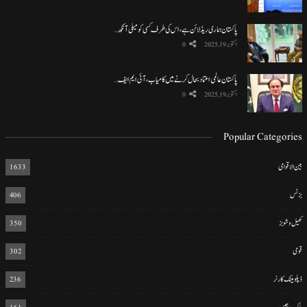
پاکستان ہماری ریڈ لائن ہے، اس کی طرف کسی کو میلی آنکھ…
اکتوبر 19, 2025
0
پاکستان عالمی اعتماد بحال کرنے میں کامیاب، آئی ایم ایف…
اکتوبر 19, 2025
0
Popular Categories
بین الاقوامی
1633
بزنس
406
کھیل و شوبز
350
قومی
302
ڈپلومیٹک کارنر
236