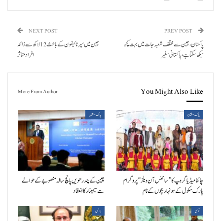
NEXT POST
PREV POST
پاکستان، چین سے مختلف شعبہ جات میں بہت کچھ
چین میں سپر ٹائیفون کے با عث 12 لاکھ سے زائد
سیکھ سکتا ہے، پاکستانی سفیر
افراد متاثر
You Might Also Like
More From Author
پاک-چین
پاک-چین
چائنا میڈیا گروپ کا ”سائنس آن ویلز“ پروگرام
چین کے پندرھویں پانچ سالہ منصوبے کے حوالے
پارک سکول کے ہونہار بچوں کے نام
سے سیمینار کا انعقاد
قومی
بزنس