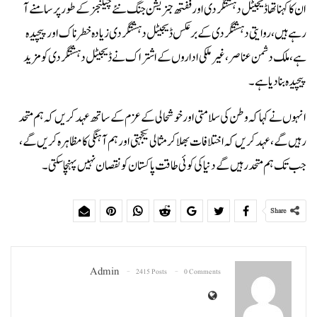
ان کا کہنا تھا ڈیجیٹل دہشتگردی اور ففتھ جنریشن جنگ نئے چیلنجز کے طور پر سامنے آ
رہے ہیں، روایتی دہشتگردی کے برعکس ڈیجیٹل دہشتگردی زیادہ خطرناک اور پیچیدہ
ہے، ملک دشمن عناصر، غیر ملکی اداروں کے اشتراک نے ڈیجیٹل دہشتگردی کو مزید
پیچیدہ بنا دیا ہے۔
انہوں نے کہا کہ وطن کی سلامتی اور خوشحالی کے عزم کے ساتھ عہد کریں کہ ہم متحد
رہیں گے، عہد کریں کہ اختلافات بھلاکر مثالی یکجہتی اور ہم آہنگی کا مظاہرہ کریں گے،
جب تک ہم متحد رہیں گے دنیا کی کوئی طاقت پاکستان کو نقصان نہیں پہنچا سکتی۔
Share
Admin
2415 Posts
0 Comments