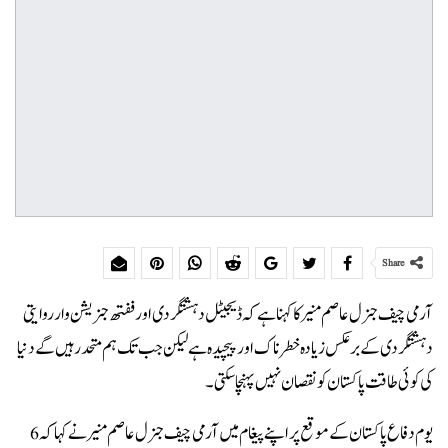
Share
آرمی چیف جنرل عاصم منیر کا کہنا ہے کہ ڈیجیٹل دہشتگردی اور ففتھ جنریشن وار روایتی
دہشتگردی کے برعکس زیادہ خطرناک اور پیچیدہ ہے لیکن جب تک ہم متحد رہیں گے دنیا
کی کوئی طاقت پاکستان کو نقصان نہیں پہنچا سکتی۔
یوم دفاع پاکستان کے موقع پر اپنے پیغام میں آرمی چیف جنرل عاصم منیر نے کہا کہ 6