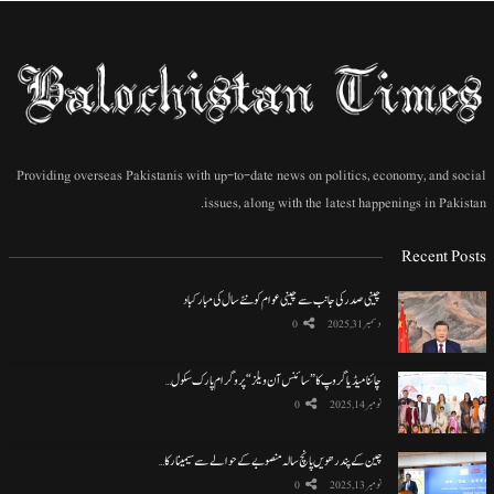
Providing overseas Pakistanis with up-to-date news on politics, economy, and social
issues, along with the latest happenings in Pakistan.
Recent Posts
چینی صدر کی جانب سے چینی عوام کو نئے سال کی مبارکباد
دسمبر 31, 2025
0
چائنا میڈیا گروپ کا ”سائنس آن ویلز“ پروگرام پارک سکول…
نومبر 14, 2025
0
چین کے پندرھویں پانچ سالہ منصوبے کے حوالے سے سیمینار کا…
نومبر 13, 2025
0