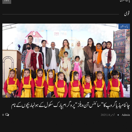
پاک-چین
161
قومی
پاک-چین
چائنا میڈیا گروپ کا ”سائنس آن ویلز“ پروگرام پارک سکول کے ہونہار بچوں کے نام
Admin
نومبر 14, 2025
0
اسلام آباد (نمائندہ خصوصی) اسلام آباد ماڈل سکول ایف سیون ٹو میں منعقد ہونے والی پروقار تقریب، سائنسی
سرگرمیوں اور
…