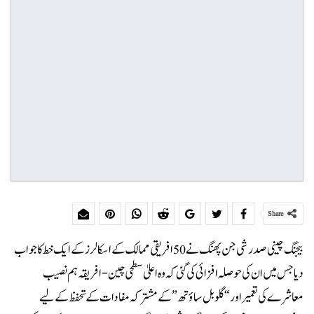
Share
بیجنگ چینی صدر شی جن پھنگ نے 50 افریقی ممالک کے اسکالرز کے ایک خط کا جواب
دیا جس میں ان کی حوصلہ افزائی کی گئی کہ وہ اعلیٰ سطحی چین-افریقہ ہم نصیب
معاشرے کی تعمیر اور “گلوبل ساؤتھ” کے مشترکہ مفادات کے تحفظ کے لیے