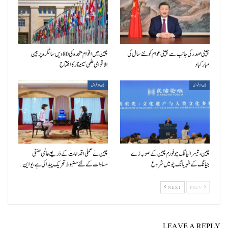
چینی صدر کی جانب سے چینی عوام کو نئے سال کی
چین میں اقوام متحدہ کی 80ویں سالگرہ پر بین
مبارکباد
الاقوامی علمی سیمینار کا افتتاح
بین الاقوامی
بین الاقوامی
چین، تیسرا لیانگ چو فورم چین کے صوبہ زے
چین نے عملی اقدامات کے ذریعے عالمی صنفی
جیانگ کے شہر ہانگ چو میں شروع
مساوات کے لئے مضبوط تحریک پیدا کی ہے، یو این…
NEXT
PREV
LEAVE A REPLY