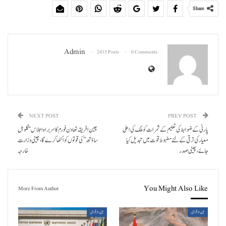
Share
Admin
2415 Posts
0 Comments
NEXT POST
PREV POST
پارٹی کے ضوابط کی تعلیم کے ثمرات کو ملک کی اعلی
چین افریقہ تعاون فورم کا سربراہ اجلاس “گلوبل
معیار کی ترقی کے لئے مضبوط قوت میں تبدیل کیا
ساؤتھ” کی قوتوں کو اکٹھا کرےگا، چینی وزارت
جائے، چینی صدر
خارجہ
You Might Also Like
More From Author
بین الاقوامی
بین الاقوامی