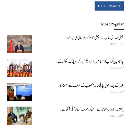
Most Popular
چینی صدر کی جانب سے چینی عوام کو نئے سال کی مبارکباد
دسمبر 31, 2025
چائنا میڈیا گروپ کا ”سائنس آن ویلز“ پروگرام پارک سکول کے…
نومبر 14, 2025
چین کے پندرھویں پانچ سالہ منصوبے کے حوالے سے سیمینار کا…
نومبر 13, 2025
پاکستان ہماری ریڈ لائن ہے، اس کی طرف کسی کو میلی آنکھ سے…
اکتوبر 19, 2025