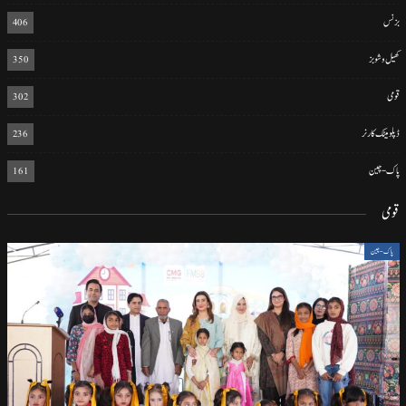
بزنس
406
کھیل و شوبز
350
قومی
302
ڈپلومیٹک کارنر
236
پاک-چین
161
قومی
پاک-چین