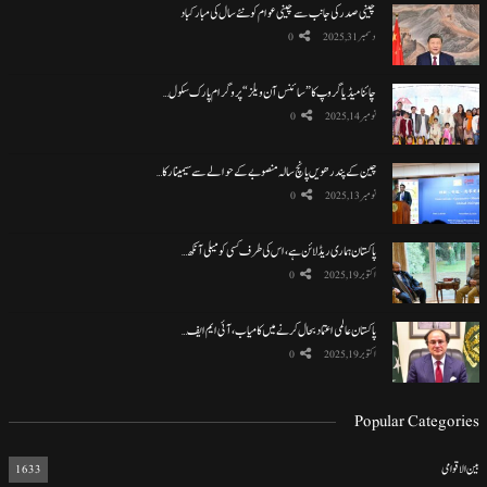
چینی صدر کی جانب سے چینی عوام کو نئے سال کی مبارکباد
دسمبر 31, 2025
0
چائنا میڈیا گروپ کا ”سائنس آن ویلز“ پروگرام پارک سکول…
نومبر 14, 2025
0
چین کے پندرھویں پانچ سالہ منصوبے کے حوالے سے سیمینار کا…
نومبر 13, 2025
0
پاکستان ہماری ریڈ لائن ہے، اس کی طرف کسی کو میلی آنکھ…
اکتوبر 19, 2025
0
پاکستان عالمی اعتماد بحال کرنے میں کامیاب، آئی ایم ایف…
اکتوبر 19, 2025
0
Popular Categories
بین الاقوامی
1633