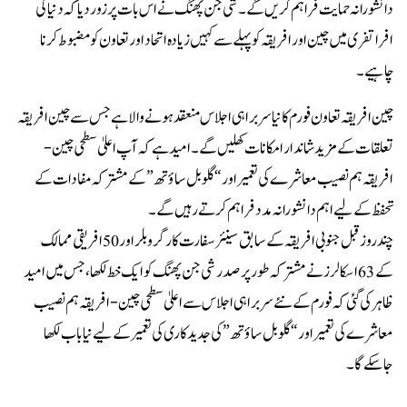
دانشورانہ حمایت فراہم کریں گے۔ شی جن پھنگ نے اس بات پر زور دیا کہ دنیا کی
افراتفری میں چین اور افریقہ کو پہلے سے کہیں زیادہ اتحاد اور تعاون کو مضبوط کرنا
چاہیے۔
چین افریقہ تعاون فورم کا نیا سربراہی اجلاس منعقد ہونے والا ہے جس سے چین افریقہ
تعلقات کے مزید شاندار امکانات کھلیں گے۔ امید ہے کہ آپ اعلیٰ سطحی چین-
افریقہ ہم نصیب معاشرے کی تعمیر اور “گلوبل ساؤتھ” کے مشترکہ مفادات کے
تحفظ کے لیے اہم دانشورانہ مدد فراہم کرتے رہیں گے۔
چند روز قبل جنوبی افریقہ کے سابق سینئر سفارت کار گروبلر اور 50 افریقی ممالک
کے 63 اسکالرز نے مشترکہ طور پر صدر شی جن پھنگ کو ایک خط لکھا ، جس میں امید
ظاہر کی گئی کہ فورم کے نئے سربراہی اجلاس سے اعلیٰ سطحی چین-افریقہ ہم نصیب
معاشرے کی تعمیر اور “گلوبل ساؤتھ” کی جدید کاری کی تعمیر کے لیے نیا باب لکھا
جاسکےگا۔