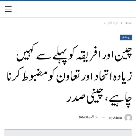
Home
بین الاقوامی
بین الاقوامی
چین اور افریقہ کو پہلے سے کہیں
زیادہ اتحاد اور تعاون کو مضبوط کرنا
چاہیے، چینی صدر
On
اگست 31, 2024
By
Admin