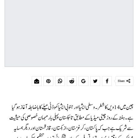
Share
چین میں 14 ویں کاشغر۔ وسطی ایشیا اور جنوبی ایشیا کموڈٹی میلے کا باضابطہ آغاز ہوگیا
ہے۔ہفتہ کے روز چینی میڈیا کے مطابق تاجکستان پہلی بار مہمان خصوصی کی حیثیت
سے شریک ہے جب کہ پاکستان، کرغزستان، ازبکستان، قازقستان اور دیگر ہمسایہ