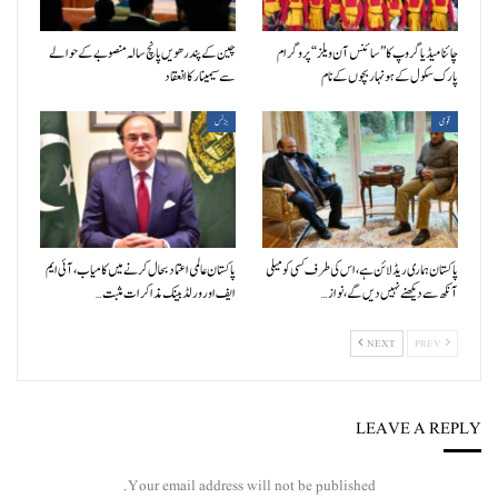
چائنا میڈیا گروپ کا ”سائنس آن ویلز“ پروگرام
چین کے پندرھویں پانچ سالہ منصوبے کے حوالے
پارک سکول کے ہونہار بچوں کے نام
سے سیمینار کا انعقاد
قومی
بزنس
پاکستان ہماری ریڈ لائن ہے، اس کی طرف کسی کو میلی
پاکستان عالمی اعتماد بحال کرنے میں کامیاب، آئی ایم
آنکھ سے دیکھنے نہیں دیں گے، نواز…
ایف اور ورلڈ بینک مذاکرات مثبت…
NEXT
PREV
LEAVE A REPLY
Your email address will not be published.