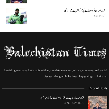
محمد رضوان کی ون ڈے کپتانی خطرے میں پڑ گئی
اکتوبر 19, 2025
Providing overseas Pakistanis with up-to-date news on politics, economy, and social
issues, along with the latest happenings in Pakistan.
Recent Posts
چینی صدر کی جانب سے چینی عوام کو نئے سال کی مبارکباد
دسمبر 31, 2025
0