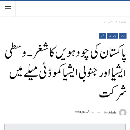
Home
بزنس
بزنس
پاک-چین
قومی
پاکستان کی چودہویں کاشغر۔ وسطی
ایشیا اور جنوبی ایشیا کموڈٹی میلے میں
شرکت
On
اگست 18, 2024
By
Admin