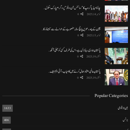
چائنا میڈیا گروپ کا ”سائنس آن ویلز“ پروگرام پارک سکول…
نومبر 14, 2025
0
چین کے پندرھویں پانچ سالہ منصوبے کے حوالے سے سیمینار کا…
نومبر 13, 2025
0
پاکستان ہماری ریڈ لائن ہے، اس کی طرف کسی کو میلی آنکھ…
اکتوبر 19, 2025
0
پاکستان عالمی اعتماد بحال کرنے میں کامیاب، آئی ایم ایف…
اکتوبر 19, 2025
0
Popular Categories
بین الاقوامی
1633
بزنس
406