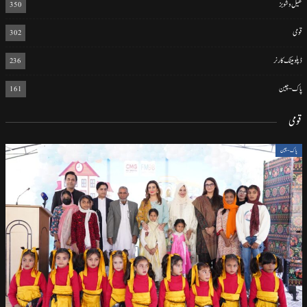
کھیل و شوبز
350
قومی
302
ڈپلومیٹک کارنر
236
پاک-چین
161
قومی
پاک-چین