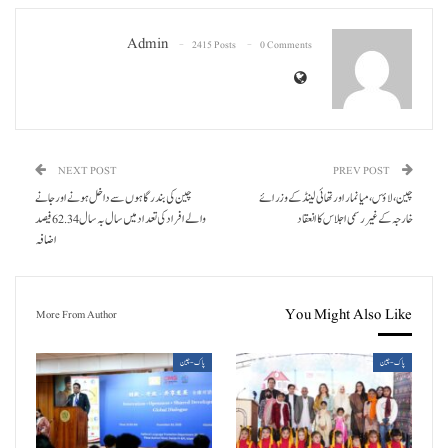
Admin
2415 Posts
0 Comments
NEXT POST
PREV POST
چین، لاؤس، میانمار اور تھائی لینڈ کے وزرائے
چین کی بندرگاہوں سے داخل ہونے اور جانے
خارجہ کے غیر رسمی اجلاس کا انعقاد
والے افراد کی تعداد میں سال بہ سال 62.34 فیصد
اضافہ
You Might Also Like
More From Author
پاک-چین
پاک-چین