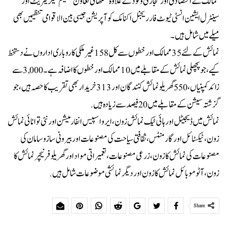
ممالک کے اقتصادی اور تجارتی وفود کے علاوہ شنگھائی تعاون تنظیم سیکریٹریٹ اور
سینٹرل ایشین انسٹی ٹیوٹ فار ریجنل اکنامک کوآپریشن جیسی بین الاقوامی تنظیمیں بھی
میلے میں شامل ہیں۔
نمائش کے لئے 35 ممالک اور خطوں سے کل 158 غیر ملکی کاروباری اداروں نے دستخط
کیے ، جو پچھلی نمائش کے مقابلے میں 10 ممالک اور خطوں کا اضافہ ہے۔ 3,000 سے
زائد کمپنیاں، 550 گھریلو نمائش کنندگان اور 313 خریدار بھی تقریب کا حصہ ہیں، جو
گزشتہ سیشن کے مقابلے میں 20 فیصد سے زیادہ ہیں.
نمائش میں ڈیجیٹل اور ہائی ٹیک نمائش زون، ایرو اسپیس انفارمیشن اور نئی توانائی نمائش
زون ، ٹیکسٹائل اور گارمنٹس، ثقافتی سیاحت کی مصنوعات اور بیرونی سازوسامان کی
مصنوعات کی نمائش کا زون، زرعی مصنوعات، تعمیراتی مواد اور گھریلو فرنیچر نمائش کا
زون، آٹوموبائل نمائش کا زون اور دیگر نمائشی موضوعات شامل ہیں.
Share