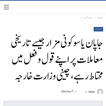
Home
بین الاقوامی
بین الاقوامی
جاپان یاسوکونی مزار جیسے تاریخی
معاملات پر اپنے قول و فعل میں
محتاط رہے، چینی وزارت خارجہ
On
اگست 16, 2024
By
Admin