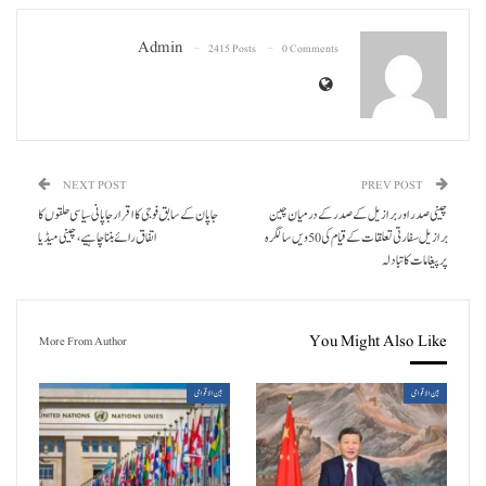
Admin
2415 Posts
0 Comments
NEXT POST
PREV POST
چینی صدر اور برازیل کے صدر کے درمیان چین
جاپان کے سابق فوجی کا اقرار جاپانی سیاسی حلقوں کا
برازیل سفارتی تعلقات کے قیام کی 50 ویں سالگرہ
اتفاق رائے بننا چاہیے، چینی میڈیا
پر پیغامات کا تبادلہ
You Might Also Like
More From Author
بین الاقوامی
بین الاقوامی