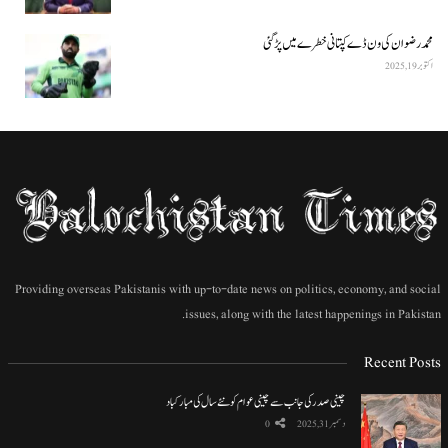
محمد رضوان کی ون ڈے کپتانی خطرے میں پڑ گئی
اکتوبر 19, 2025
Providing overseas Pakistanis with up-to-date news on politics, economy, and social
issues, along with the latest happenings in Pakistan.
Recent Posts
چینی صدر کی جانب سے چینی عوام کو نئے سال کی مبارکباد
دسمبر 31, 2025
0