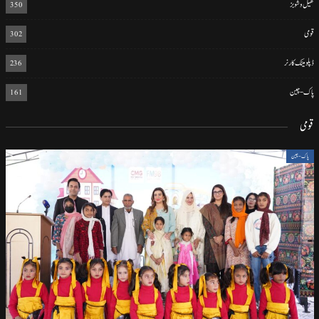
کھیل و شوبز
350
قومی
302
ڈپلومیٹک کارنر
236
پاک-چین
161
قومی
پاک-چین