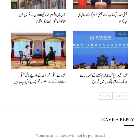
چینی صدر کی جانب سے چینی عوام کو نئے سال کی
چین میں اقوام متحدہ کی 80ویں سالگرہ پر بین
مبارکباد
الاقوامی علمی سیمینار کا افتتاح
بین الاقوامی
بین الاقوامی
چین، تیسرا لیانگ چو فورم چین کے صوبہ زے
چین نے عملی اقدامات کے ذریعے عالمی صنفی
جیانگ کے شہر ہانگ چو میں شروع
مساوات کے لئے مضبوط تحریک پیدا کی ہے، یو این…
NEXT
PREV
LEAVE A REPLY
Your email address will not be published.