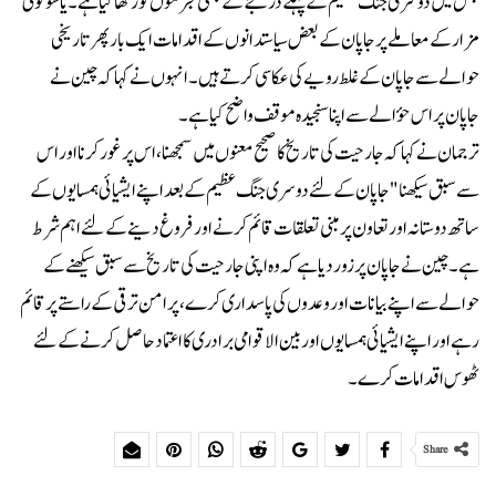
جس میں دوسری جنگ عظیم کے پہلے درجے کےجنگی مجرموں کو رکھا گیا ہے۔ یاسوکونی
مزار کے معاملے پر جاپان کے بعض سیاستدانوں کے اقدامات ایک بار پھر تاریخی
حوالے سے جاپان کے غلط رویے کی عکاسی کرتے ہیں۔انہوں نے کہا کہ چین نے
جاپان پر اس حؤالے سے اپنا سنجیدہ موقف واضح کیا ہے۔
ترجمان نے کہا کہ جارحیت کی تاریخ کا صحیح معنوں میں سمجھنا، اس پر غور کرنا اور اس
سے سبق سیکھنا "جاپان کے لئے دوسری جنگ عظیم کے بعد اپنے ایشیائی ہمسایوں کے
ساتھ دوستانہ اور تعاون پر مبنی تعلقات قائم کرنے اور فروغ دینے کے لئے اہم شرط
ہے۔ چین نے جاپان پر زور دیا ہے کہ وہ اپنی جارحیت کی تاریخ سے سبق سیکھنے کے
حوالے سے اپنے بیانات اور وعدوں کی پاسداری کرے، پرامن ترقی کے راستے پر قائم
رہے اور اپنے ایشیائی ہمسایوں اور بین الاقوامی برادری کا اعتماد حاصل کرنے کے لئے
ٹھوس اقدامات کرے۔
Share