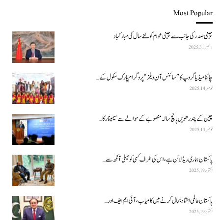
Most Popular
چینی صدر کی جانب سے چینی عوام کو نئے سال کی مبارکباد
دسمبر 31, 2025
چائنا میڈیا گروپ کا ”سائنس آن ویلز“ پروگرام پارک سکول کے…
نومبر 14, 2025
چین کے پندرھویں پانچ سالہ منصوبے کے حوالے سے سیمینار کا…
نومبر 13, 2025
پاکستان ہماری ریڈ لائن ہے، اس کی طرف کسی کو میلی آنکھ سے…
اکتوبر 19, 2025
پاکستان عالمی اعتماد بحال کرنے میں کامیاب، آئی ایم ایف اور…
اکتوبر 19, 2025