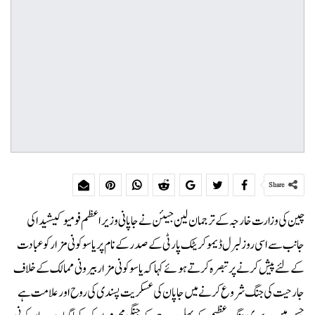
Share
چین کی وزارت خارجہ کے ترجمان لین جیئن نے جاپانی وزیراعظم فومیو کیشیدا کی
جانب سے اسی روز لبرل ڈیموکریٹک پارٹی کے صدر کے نام پر یاسوکونی مزار کو عبادت
کے لئے پیش کرنے پر تبصرہ کرتے ہوئے کہا کہ یاسوکونی مزار بیرونی ممالک کے خلاف
جارحیت کی جنگ شروع کرنے میں جاپان کی عسکریت پسندی کی روح اور علامت ہے