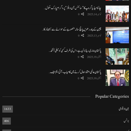
چائنا میڈیا گروپ کا ”سائنس آن ویلز“ پروگرام پارک سکول…
نومبر 14, 2025
0
چین کے پندرھویں پانچ سالہ منصوبے کے حوالے سے سیمینار کا…
نومبر 13, 2025
0
پاکستان ہماری ریڈ لائن ہے، اس کی طرف کسی کو میلی آنکھ…
اکتوبر 19, 2025
0
پاکستان عالمی اعتماد بحال کرنے میں کامیاب، آئی ایم ایف…
اکتوبر 19, 2025
0
Popular Categories
بین الاقوامی
1633
بزنس
406