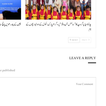
چائنا میڈیا گروپ کا ”سائنس آن ویلز“ پروگرام پارک سکول کے ہونہار بچوں کے
چین کے پندرھویں پانچ سال
نام
NEXT
PREV
LEAVE A REPLY
e published.