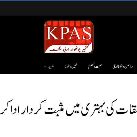
سائنس وٹیکنالوجی
صحت و تعلیم
کھیل و شوبز
مزید
لقات کی بہتری میں مثبت کردار ادا ک