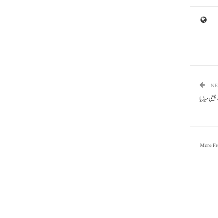
NE
چینی میڈیا
More Fr