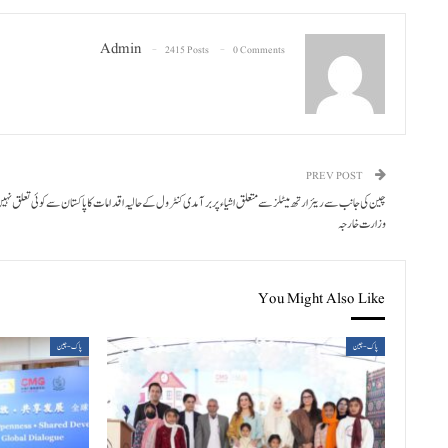
Admin
2415 Posts
0 Comments
PREV POST
چین کی جانب سے ریئر ارتھ میٹلز سے متعلق اشیاء پر برآمدی کنٹرول کے حالیہ اقدامات کا پاکستان سے کوئی تعلق نہی
وزارت خارجہ
You Might Also Like
پاک-چین
پاک-چین