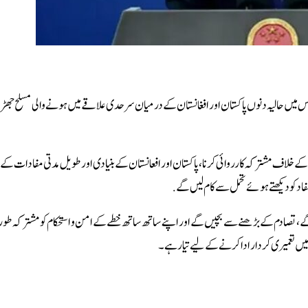
س میں حالیہ دنوں پاکستان اور افغانستان کے درمیان سرحدی علاقے میں ہونے والی مسلح جھ
کے خلاف مشترکہ کارروائی کرنا، پاکستان اور افعانستان کے بنیادی اور طویل مدتی مفادات کے
 کو دیکھتے ہوئے تحمل سے کام لیں گے .
دم کے بڑھنے سے بچیں گے اور اپنے ساتھ ساتھ خطے کے امن و استحکام کو مشترکہ طور پ
 میں تعمیری کردار ادا کرنے کے لیے تیار ہے۔