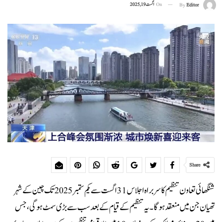
On
اگست 19, 2025
By
Editor
Share
شنگھائی تعاون تنظیم کا سربراہ اجلاس 31 اگست سے یکم ستمبر 2025 تک چین کے شہر
تھیان جن میں منعقد ہوگا۔ یہ تنظیم کے قیام کے بعد سب سے بڑی سمٹ ہوگی، جس