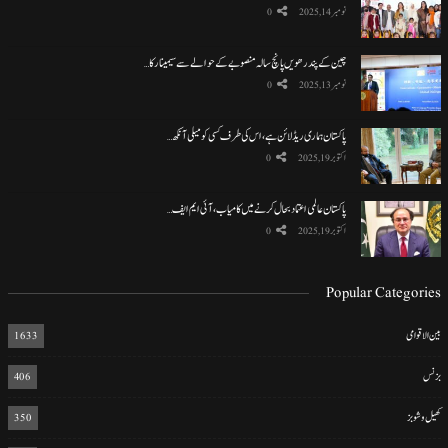
نومبر 14, 2025
0
چین کے پندرھویں پانچ سالہ منصوبے کے حوالے سے سیمینار کا…
نومبر 13, 2025
0
پاکستان ہماری ریڈ لائن ہے، اس کی طرف کسی کو میلی آنکھ…
اکتوبر 19, 2025
0
پاکستان عالمی اعتماد بحال کرنے میں کامیاب، آئی ایم ایف…
اکتوبر 19, 2025
0
Popular Categories
بین الاقوامی
1633
بزنس
406
کھیل و شوبز
350