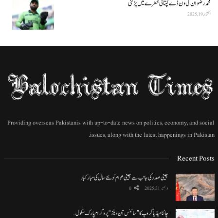
محمد رضوان کی ون ڈے کپتانی خطرے میں پڑ گئی
اکتوبر 19, 2025
Providing overseas Pakistanis with up-to-date news on politics, economy, and social
issues, along with the latest happenings in Pakistan.
Recent Posts
چینی صدر کی جانب سے چینی عوام کو نئے سال کی مبارکباد
دسمبر 31, 2025
0
چائنا میڈیا گروپ کا ”سائنس آن ویلز“ پروگرام پارک سکول…