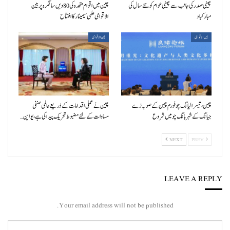
چینی صدر کی جانب سے چینی عوام کو نئے سال کی
چین میں اقوام متحدہ کی 80ویں سالگرہ پر بین
مبارکباد
الاقوامی علمی سیمینار کا افتتاح
بین الاقوامی
بین الاقوامی
چین، تیسرا لیانگ چو فورم چین کے صوبہ زے
چین نے عملی اقدامات کے ذریعے عالمی صنفی
جیانگ کے شہر ہانگ چو میں شروع
مساوات کے لئے مضبوط تحریک پیدا کی ہے، یو این…
NEXT
PREV
LEAVE A REPLY
Your email address will not be published.