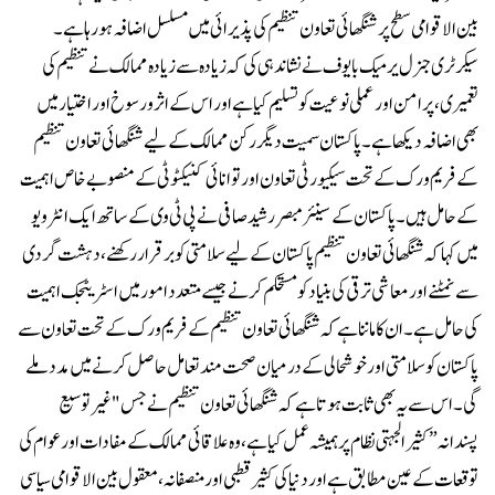
بین الاقوامی سطح پر شنگھائی تعاون تنظیم کی پذیرائی میں مسلسل اضافہ ہو رہا ہے۔
سیکرٹری جنرل یرمیک بایوف نے نشاندہی کی کہ زیادہ سے زیادہ ممالک نے تنظیم کی
تعمیری ، پرامن اور عملی نوعیت کو تسلیم کیا ہے اور اس کے اثر و رسوخ اور اختیار میں
بھی اضافہ دیکھا ہے۔ پاکستان سمیت دیگر رکن ممالک کے لیے شنگھائی تعاون تنظیم
کے فریم ورک کے تحت سیکیورٹی تعاون اور توانائی کنیکٹوٹی کے منصوبے خاص اہمیت
کے حامل ہیں۔ پاکستان کے سینئر مبصر رشید صافی نے پی ٹی وی کے ساتھ ایک انٹرویو
میں کہا کہ شنگھائی تعاون تنظیم پاکستان کے لیے سلامتی کو برقرار رکھنے، دہشت گردی
سے نمٹنے اور معاشی ترقی کی بنیاد کو مستحکم کرنے جیسے متعدد امور میں اسٹریٹجک اہمیت
کی حامل ہے ۔ ان کا ماننا ہے کہ شنگھائی تعاون تنظیم کے فریم ورک کے تحت تعاون سے
پاکستان کو سلامتی اور خوشحالی کے درمیان صحت مند تعامل حاصل کرنے میں مدد ملے
گی۔ اس سے یہ بھی ثابت ہوتا ہے کہ شنگھائی تعاون تنظیم نے جس "غیر توسیع
پسندانہ” کثیرالجہتی نظام پر ہمیشہ عمل کیا ہے، وہ علاقائی ممالک کے مفادات اور عوام کی
توقعات کے عین مطابق ہے اور دنیا کی کثیر قطبی اور منصفانہ، معقول بین الاقوامی سیاسی