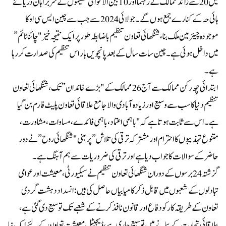
میں 20 سے زائد ممالک کے رہنما اور 10 بین الاقوامی تنظیموں کے سربراہان دریائے
ہائی حہ کے کنارے جمع ہوں گے۔ جولائی 2024 سے جب سے چین ایس سی او کا
موجودہ چیئرمین ملک بنا ، شنگھائی تعاون تنظیم باضابطہ طور پر ایک نتیجہ خیز "چائنا ٹائم”
میں داخل ہوئی ہے ۔ چین سات سال کے بعد پانچویں بار اس تنظیم کی صدارت کر رہا
ہے۔
ابتدائی چھ رکن ممالک سے آج 26 ممالک کے "بڑے خاندان” تک، شنگھائی تعاون
تنظیم دنیا کا سب سے وسیع اور زیادہ آبادی والا جامع علاقائی تعاون پلیٹ فارم بن گیا
ہے۔ اس سے ثابت ہوتا ہے کہ "باہمی اعتماد، باہمی فائدے، مساوات، مشاورت،
متنوع تہذیبوں کا احترام اور مشترکہ ترقی کی تلاش” پر مبنی "شنگھائی روح”نے دور
حاضر کے سوالات کا جواب دیا ہے اور ترقی کی ضروریات سے ہم آہنگ ہے ۔
گزشتہ 24 برسوں کے دوران شنگھائی تعاون تنظیم نے سیکیورٹی، معیشت اور عوامی
تبادلوں کے شعبوں میں قابل ذکر کامیابیاں حاصل کی ہیں: انسداد دہشت گردی
تعاون کے طریقہ کار کو دفاع اور قانون نافذ کرنے کے شعبے تک توسیع دی گئی ہے،
علاقائی تجارت کے پیمانے میں توسیع جاری ہے، ڈیجیٹل معیشت تعاون کے لئے ایک نیا