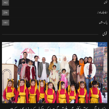
قومی
302
ڈپلومیٹک کارنر
236
پاک-چین
161
قومی
پاک-چین