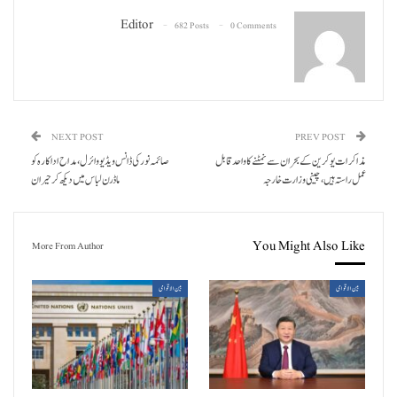
Editor
682 Posts
0 Comments
NEXT POST
PREV POST
مذاکرات یوکرین کے بحران سے نمٹنے کا واحد قابل
صائمہ نور کی ڈانس ویڈیو وائرل، مداح اداکارہ کو
عمل راستہ ہیں، چینی وزارت خارجہ
ماڈرن لباس میں دیکھ کر حیران
You Might Also Like
More From Author
بین الاقوامی
بین الاقوامی