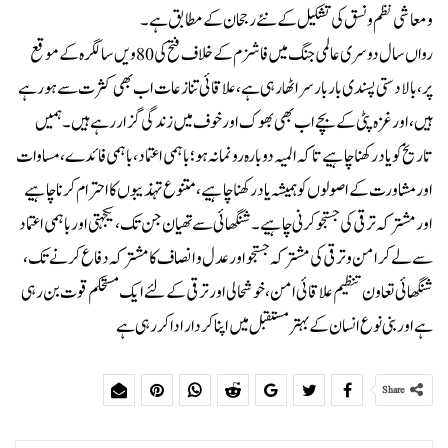
و معاشی نظم و نسق کی تشکیل کے نئے رجحان کے مطابق ہے۔
رواں سال دوسری عالمی جنگ میں فاشزم کے خلاف فتح کی 80ویں سالگرہ کے موقع
پر، بالادستی پسندی بار بار سر اٹھا رہی ہے، علاقائی تنازعات اب بھی کثرت سے ہو رہے
ہیں، اور غزہ پٹی کے بچے اب بھی بھوک اور خوف میں زندگی گزار رہے ہیں۔ ہمیں
تاریخ کو یاد رکھنا چاہیے تاکہ المیہ دوبارہ رونما نہ ہو؛ باہمی اعتماد، باہمی فائدے، مساوات
اور مشاورت کے اصولوں کو ہمیشہ یاد رکھنا چاہیے، متنوع تہذیبوں کا احترام کرنا چاہیے
اور مشترکہ ترقی کی جستجو کرنی چاہیے۔شنگھائی سے تھیان جن تک، یکجہتی اور باہمی اعتماد
سے لے کر امن و ترقی کی مشترکہ جستجو اور عدل و انصاف کا مشترکہ دفاع کرنے تک،
شنگھائی تعاون تنظیم علاقائی امن، خوشحالی اور ترقی کے لئے ایک مستحکم قوت بن رہی
ہے اور بنی نوع انسان کے بہتر مستقبل میں اپنا کردار ادا کر رہی ہے
Share