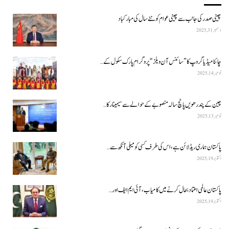
چینی صدر کی جانب سے چینی عوام کو نئے سال کی مبارکباد
دسمبر 31, 2025
چائنا میڈیا گروپ کا ”سائنس آن ویلز“ پروگرام پارک سکول کے…
نومبر 14, 2025
چین کے پندرھویں پانچ سالہ منصوبے کے حوالے سے سیمینار کا…
نومبر 13, 2025
پاکستان ہماری ریڈ لائن ہے، اس کی طرف کسی کو میلی آنکھ سے…
اکتوبر 19, 2025
پاکستان عالمی اعتماد بحال کرنے میں کامیاب، آئی ایم ایف اور…
اکتوبر 19, 2025