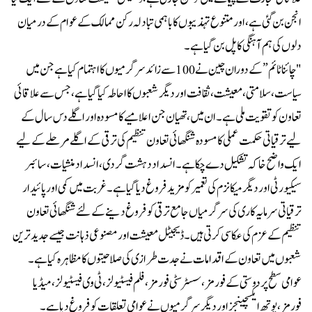
انجن بن گئی ہے،اور متنوع تہذیبوں کا باہمی تبادلہ رکن ممالک کے عوام کے درمیان
دلوں کی ہم آہنگی کا پل بن گیا ہے ۔
"چائنا ٹائم” کے دوران چین نے 100 سے زائد سرگرمیوں کا اہتمام کیا ہے جن میں
سیاست، سلامتی، معیشت، ثقافت اور دیگر شعبوں کا احاطہ کیا گیا ہے، جس سے علاقائی
تعاون کو تقویت ملی ہے۔ ان میں، تھیان جن اعلامیے کا مسودہ اور اگلے دس سال کے
لیے ترقیاتی حکمت عملی کا مسودہ شنگھائی تعاون تنظیم کی ترقی کے اگلے مرحلے کے لیے
ایک واضح خاکہ تشکیل دے چکا ہے۔ انسداد دہشت گردی، انسداد منشیات، سائبر
سیکیورٹی اور دیگر میکانزم کی تعمیر کو مزید فروغ دیا گیا ہے۔ غربت میں کمی اور پائیدار
ترقیاتی سرمایہ کاری کی سرگرمیاں جامع ترقی کو فروغ دینے کے لئے شنگھائی تعاون
تنظیم کے عزم کی عکاسی کرتی ہیں۔ ڈیجیٹل معیشت اور مصنوعی ذہانت جیسے جدید ترین
شعبوں میں تعاون کے اقدامات نے جدت طرازی کی صلاحیتوں کا مظاہرہ کیا ہے ۔
عوامی سطح پر دوستی کے فورمز، سسٹر سٹی فورمز، فلم فیسٹیولز، ٹی وی فیسٹیولز، میڈیا
فورمز، یوتھ ایکسچینجز اور دیگر سرگرمیوں نے عوامی تعلقات کو فروغ دیا ہے۔